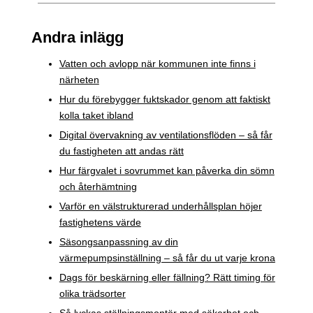
Andra inlägg
Vatten och avlopp när kommunen inte finns i
närheten
Hur du förebygger fuktskador genom att faktiskt
kolla taket ibland
Digital övervakning av ventilationsflöden – så får
du fastigheten att andas rätt
Hur färgvalet i sovrummet kan påverka din sömn
och återhämtning
Varför en välstrukturerad underhållsplan höjer
fastighetens värde
Säsongsanpassning av din
värmepumpsinställning – så får du ut varje krona
Dags för beskärning eller fällning? Rätt timing för
olika trädsorter
Så lyckas ställningsmontör med säkerhet och