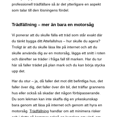
professionell trädfällare så är det ytterligare en aspekt
som talar till den lösningens fördel.
Trädfällning – mer än bara en motorsåg
Vi ponerar att du skulle fälla ett träd som står exakt där
du tänkt bygga ditt Attefallshus – hur skulle du agera?
Troligt är att du skulle läsa lite på internet och att du
skulle använda dig av en motorsåg, lägga ett snitt i roten
och därefter se träder i fråga fall till marken. Har du tur
här så faller trädet på plan mark och du kan börja stycka
upp det.
Har du otur – ja, då faller det mot ditt befintliga hus, det
faller över dig, det faller över din bil, det träffar grannens
hus eller också så skadar det någon förbipasserande.
Du som lekman kan inte skaffa dig en yrkeskunskap
bara genom att läsa på internet och genom att hyra en
motorsåg.
Trädfällning
handlar om att minimera risker
och i detta så kommer också en kunskap om vind, om