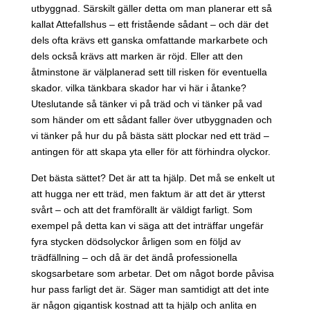
utbyggnad. Särskilt gäller detta om man planerar ett så
kallat Attefallshus – ett fristående sådant – och där det
dels ofta krävs ett ganska omfattande markarbete och
dels också krävs att marken är röjd. Eller att den
åtminstone är välplanerad sett till risken för eventuella
skador. vilka tänkbara skador har vi här i åtanke?
Uteslutande så tänker vi på träd och vi tänker på vad
som händer om ett sådant faller över utbyggnaden och
vi tänker på hur du på bästa sätt plockar ned ett träd –
antingen för att skapa yta eller för att förhindra olyckor.
Det bästa sättet? Det är att ta hjälp. Det må se enkelt ut
att hugga ner ett träd, men faktum är att det är ytterst
svårt – och att det framförallt är väldigt farligt. Som
exempel på detta kan vi säga att det inträffar ungefär
fyra stycken dödsolyckor årligen som en följd av
trädfällning – och då är det ändå professionella
skogsarbetare som arbetar. Det om något borde påvisa
hur pass farligt det är. Säger man samtidigt att det inte
är någon gigantisk kostnad att ta hjälp och anlita en