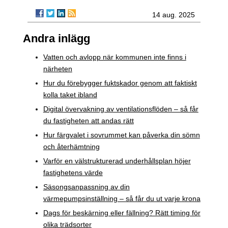
14 aug. 2025
Andra inlägg
Vatten och avlopp när kommunen inte finns i
närheten
Hur du förebygger fuktskador genom att faktiskt
kolla taket ibland
Digital övervakning av ventilationsflöden – så får
du fastigheten att andas rätt
Hur färgvalet i sovrummet kan påverka din sömn
och återhämtning
Varför en välstrukturerad underhållsplan höjer
fastighetens värde
Säsongsanpassning av din
värmepumpsinställning – så får du ut varje krona
Dags för beskärning eller fällning? Rätt timing för
olika trädsorter