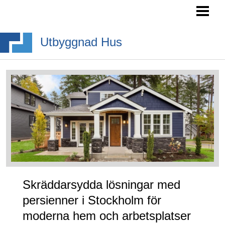
HEM
SÖKA BYGGLOV
Utbyggnad Hus
BYGGA BURSPRÅK
BYGGA TAKKUPA
BYGGA ALTANTRAPPA
BLOGG
Skräddarsydda lösningar med
persienner i Stockholm för
moderna hem och arbetsplatser