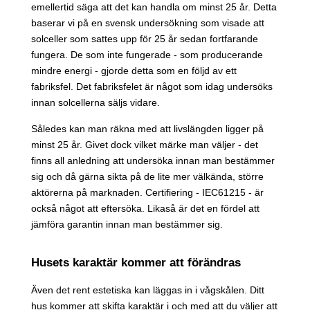
emellertid säga att det kan handla om minst 25 år. Detta
baserar vi på en svensk undersökning som visade att
solceller som sattes upp för 25 år sedan fortfarande
fungera. De som inte fungerade - som producerande
mindre energi - gjorde detta som en följd av ett
fabriksfel. Det fabriksfelet är något som idag undersöks
innan solcellerna säljs vidare.
Således kan man räkna med att livslängden ligger på
minst 25 år. Givet dock vilket märke man väljer - det
finns all anledning att undersöka innan man bestämmer
sig och då gärna sikta på de lite mer välkända, större
aktörerna på marknaden. Certifiering - IEC61215 - är
också något att eftersöka. Likaså är det en fördel att
jämföra garantin innan man bestämmer sig.
Husets karaktär kommer att förändras
Även det rent estetiska kan läggas in i vågskålen. Ditt
hus kommer att skifta karaktär i och med att du väljer att