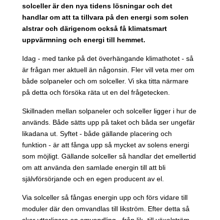
solceller är den nya tidens lösningar och det
handlar om att ta tillvara på den energi som solen
alstrar och därigenom också få klimatsmart
uppvärmning och energi till hemmet.
Idag - med tanke på det överhängande klimathotet - så
är frågan mer aktuell än någonsin. Fler vill veta mer om
både solpaneler och om solceller. Vi ska titta närmare
på detta och försöka räta ut en del frågetecken.
Skillnaden mellan solpaneler och solceller ligger i hur de
används. Både sätts upp på taket och båda ser ungefär
likadana ut. Syftet - både gällande placering och
funktion - är att fånga upp så mycket av solens energi
som möjligt. Gällande solceller så handlar det emellertid
om att använda den samlade energin till att bli
självförsörjande och en egen producent av el.
Via solceller så fångas energin upp och förs vidare till
moduler där den omvandlas till likström. Efter detta så
sker ytterligare en omvandling - från lik- till växelström -