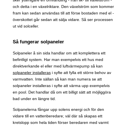
och detta i en växelriktare. Den växelström som kommer
fram kan sedan användas till att förse bostaden med el -
överskottet går sedan att sälja vidare. Så ser processen
ut vid solceller.
Så fungerar solpaneler
Solpaneler å sin sida handlar om att komplettera ett
befintligt system. Har man exempelvis ett hus med
direktverkande el eller med luftvärmepump så kan
solpaneler installeras
i syfte att fylla ett större behov av
varmvatten. Inte sällan så kan man numera se att
solpaneler installeras i syfte att värma upp exempelvis
en pool. Det handlar då om ett billigt sätt att möjliggöra
bad under en längre tid.
Solpanelerna fångar upp solens energi och för den
vidare till en vattenberedare; väl där så skapas ett
kretslopp som hela tiden förser beredaren med varmt