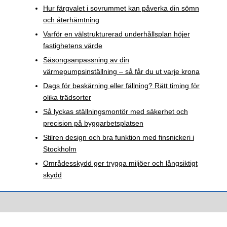
Hur färgvalet i sovrummet kan påverka din sömn
och återhämtning
Varför en välstrukturerad underhållsplan höjer
fastighetens värde
Säsongsanpassning av din
värmepumpsinställning – så får du ut varje krona
Dags för beskärning eller fällning? Rätt timing för
olika trädsorter
Så lyckas ställningsmontör med säkerhet och
precision på byggarbetsplatsen
Stilren design och bra funktion med finsnickeri i
Stockholm
Områdesskydd ger trygga miljöer och långsiktigt
skydd