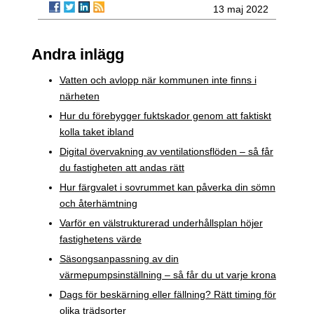
13 maj 2022
Andra inlägg
Vatten och avlopp när kommunen inte finns i
närheten
Hur du förebygger fuktskador genom att faktiskt
kolla taket ibland
Digital övervakning av ventilationsflöden – så får
du fastigheten att andas rätt
Hur färgvalet i sovrummet kan påverka din sömn
och återhämtning
Varför en välstrukturerad underhållsplan höjer
fastighetens värde
Säsongsanpassning av din
värmepumpsinställning – så får du ut varje krona
Dags för beskärning eller fällning? Rätt timing för
olika trädsorter