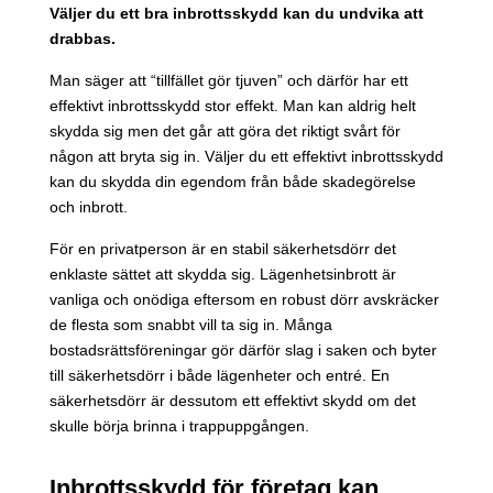
Väljer du ett bra inbrottsskydd kan du undvika att
drabbas.
Man säger att “tillfället gör tjuven” och därför har ett
effektivt inbrottsskydd stor effekt. Man kan aldrig helt
skydda sig men det går att göra det riktigt svårt för
någon att bryta sig in. Väljer du ett effektivt inbrottsskydd
kan du skydda din egendom från både skadegörelse
och inbrott.
För en privatperson är en stabil säkerhetsdörr det
enklaste sättet att skydda sig. Lägenhetsinbrott är
vanliga och onödiga eftersom en robust dörr avskräcker
de flesta som snabbt vill ta sig in. Många
bostadsrättsföreningar gör därför slag i saken och byter
till säkerhetsdörr i både lägenheter och entré. En
säkerhetsdörr är dessutom ett effektivt skydd om det
skulle börja brinna i trappuppgången.
Inbrottsskydd för företag kan