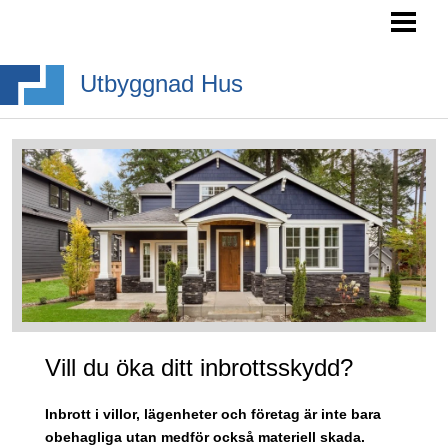
HEM
SÖKA BYGGLOV
Utbyggnad Hus
BYGGA BURSPRÅK
BYGGA TAKKUPA
BYGGA ALTANTRAPPA
BLOGG
Vill du öka ditt inbrottsskydd?
Inbrott i villor, lägenheter och företag är inte bara
obehagliga utan medför också materiell skada.