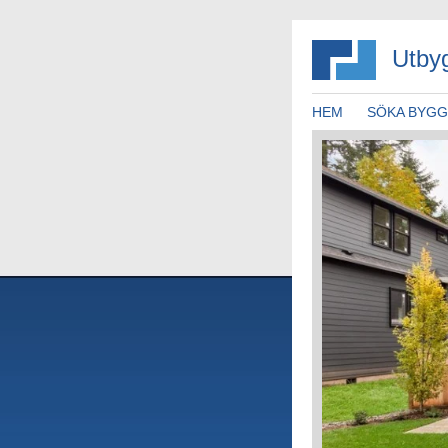
Utby
HEM
SÖKA BYG