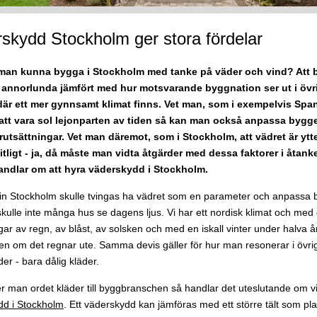
skydd Stockholm ger stora fördelar
man kunna bygga i Stockholm med tanke på väder och vind? Att b
r annorlunda jämfört med hur motsvarande byggnation ser ut i övr
där ett mer gynnsamt klimat finns. Vet man, som i exempelvis Span
tt vara sol lejonparten av tiden så kan man också anpassa bygge
rutsättningar. Vet man däremot, som i Stockholm, att vädret är ytt
itligt - ja, då måste man vidta åtgärder med dessa faktorer i åtan
andlar om att hyra väderskydd i Stockholm.
n Stockholm skulle tvingas ha vädret som en parameter och anpassa 
skulle inte många hus se dagens ljus. Vi har ett nordisk klimat och me
ar av regn, av blåst, av solsken och med en iskall vinter under halva 
n om det regnar ute. Samma devis gäller för hur man resonerar i övrigt
der - bara dålig kläder.
r man ordet kläder till byggbranschen så handlar det uteslutande om v
dd i Stockholm
. Ett väderskydd kan jämföras med ett större tält som p