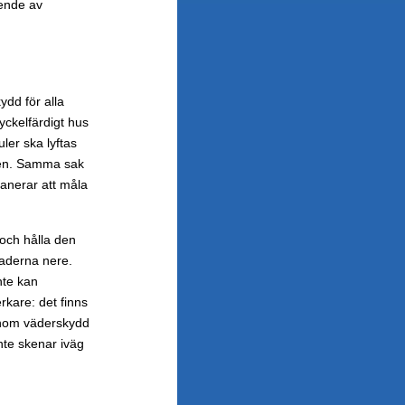
ende av
ydd för alla
yckelfärdigt hus
ler ska lyftas
ngen. Samma sak
lanerar att måla
 och hålla den
tnaderna nere.
nte kan
kare: det finns
Genom väderskydd
inte skenar iväg