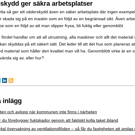
skydd ger säkra arbetsplatser
tta så ger ett väderskydd även en säker arbetsplats där ingen exempelv
er skada sig på en maskin som en följd av en begränsad sikt. Även arb
pe som en följd av att man slipper frysa, bli fuktig eller genomblöt.
fördel handlar om att all utrustning, alla maskiner och allt det materia
an skyddas på ett säkert sätt. Det leder till att det hus som planeras 
 material som håller den kvalitet man vill ha. Genomblött virke är en s
nvända sig av, eller hur?
 inlägg
ten och avlopp när kommunen inte finns i närheten
 du förebygger fuktskador genom att faktiskt kolla taket ibland
ital övervakning av ventilationsflöden – så får du fastigheten att andas 