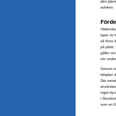
den plan
solsken.
Förde
Väderskyd
typer av 
så finns 
på plats.
gäller om
om under
Genom ett
tidsplan 
Det senar
användas
inget dyr
i Stockho
som en fö