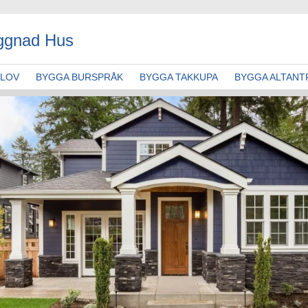
ggnad Hus
GLOV
BYGGA BURSPRÅK
BYGGA TAKKUPA
BYGGA ALTANT