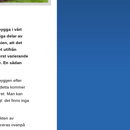
ygga i vårt
iga delar av
ien, att det
t utifrån
erst varierande
ke. En sådan
byggen efter
d detta kommer
året. Man kan
: det finns inga
ikten av
laceras ovanpå