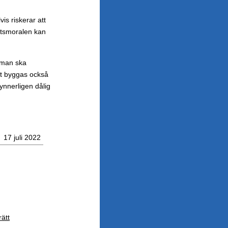
is riskerar att
etsmoralen kan
l man ska
att byggas också
ynnerligen dålig
17 juli 2022
rätt