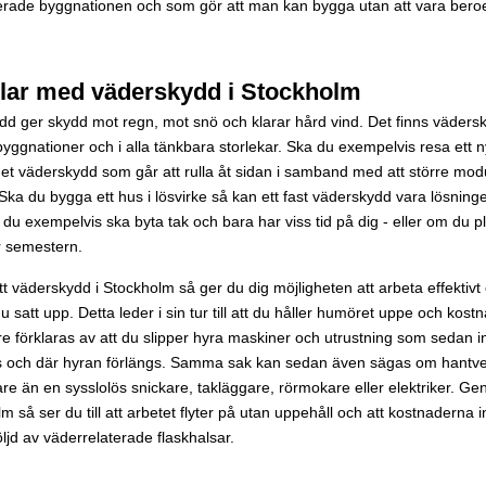
erade byggnationen och som gör att man kan bygga utan att vara bero
lar med väderskydd i Stockholm
d ger skydd mot regn, mot snö och klarar hård vind. Det finns vädersk
byggnationer och i alla tänkbara storlekar. Ska du exempelvis resa ett n
det väderskydd som går att rulla åt sidan i samband med att större modu
 Ska du bygga ett hus i lösvirke så kan ett fast väderskydd vara lösni
 du exempelvis ska byta tak och bara har viss tid på dig - eller om du p
 semestern.
 väderskydd i Stockholm så ger du dig möjligheten att arbeta effektivt
du satt upp. Detta leder i sin tur till att du håller humöret uppe och kos
e förklaras av att du slipper hyra maskiner och utrustning som sedan i
 och där hyran förlängs. Samma sak kan sedan även sägas om hantver
are än en sysslolös snickare, takläggare, rörmokare eller elektriker. 
lm så ser du till att arbetet flyter på utan uppehåll och att kostnaderna 
ljd av väderrelaterade flaskhalsar.