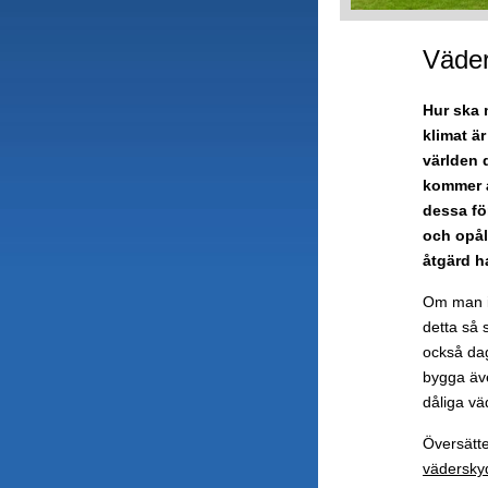
Väder
Hur ska 
klimat ä
världen 
kommer a
dessa fö
och opål
åtgärd h
Om man i
detta så 
också dag
bygga äve
dåliga vä
Översätte
vädersky