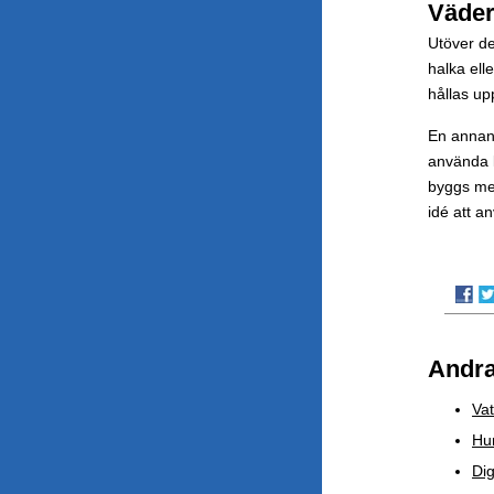
Väder
Utöver de
halka ell
hållas up
En annan 
använda k
byggs med
idé att a
Andra
Vat
Hur
Dig