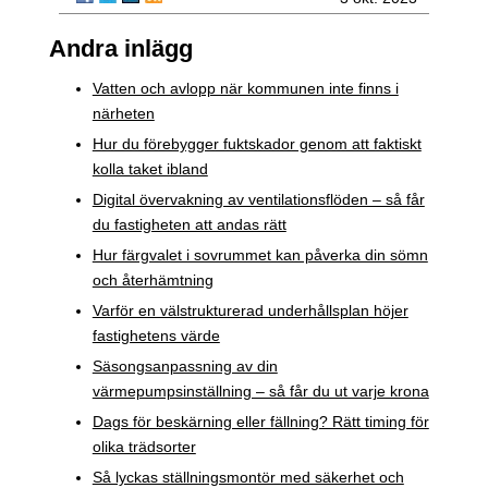
Andra inlägg
Vatten och avlopp när kommunen inte finns i
närheten
Hur du förebygger fuktskador genom att faktiskt
kolla taket ibland
Digital övervakning av ventilationsflöden – så får
du fastigheten att andas rätt
Hur färgvalet i sovrummet kan påverka din sömn
och återhämtning
Varför en välstrukturerad underhållsplan höjer
fastighetens värde
Säsongsanpassning av din
värmepumpsinställning – så får du ut varje krona
Dags för beskärning eller fällning? Rätt timing för
olika trädsorter
Så lyckas ställningsmontör med säkerhet och