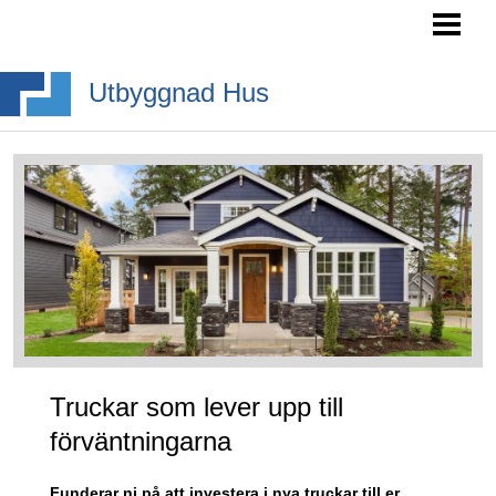
HEM
SÖKA BYGGLOV
Utbyggnad Hus
BYGGA BURSPRÅK
BYGGA TAKKUPA
BYGGA ALTANTRAPPA
BLOGG
Truckar som lever upp till
förväntningarna
Funderar ni på att investera i nya truckar till er