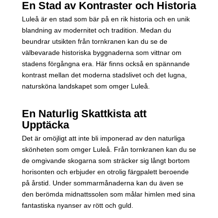
En Stad av Kontraster och Historia
Luleå är en stad som bär på en rik historia och en unik
blandning av modernitet och tradition. Medan du
beundrar utsikten från tornkranen kan du se de
välbevarade historiska byggnaderna som vittnar om
stadens förgångna era. Här finns också en spännande
kontrast mellan det moderna stadslivet och det lugna,
natursköna landskapet som omger Luleå.
En Naturlig Skattkista att
Upptäcka
Det är omöjligt att inte bli imponerad av den naturliga
skönheten som omger Luleå. Från tornkranen kan du se
de omgivande skogarna som sträcker sig långt bortom
horisonten och erbjuder en otrolig färgpalett beroende
på årstid. Under sommarmånaderna kan du även se
den berömda midnattssolen som målar himlen med sina
fantastiska nyanser av rött och guld.