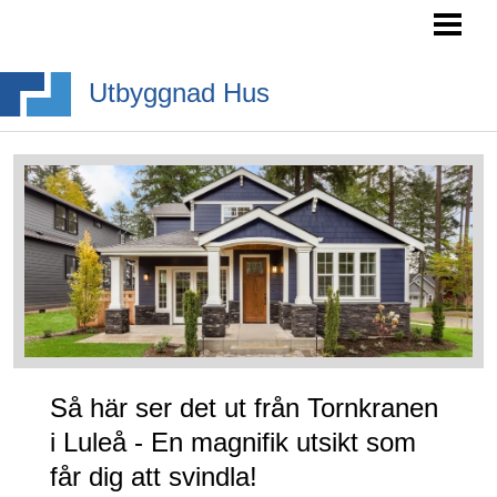
HEM
SÖKA BYGGLOV
Utbyggnad Hus
BYGGA BURSPRÅK
BYGGA TAKKUPA
BYGGA ALTANTRAPPA
BLOGG
Så här ser det ut från Tornkranen
i Luleå - En magnifik utsikt som
får dig att svindla!