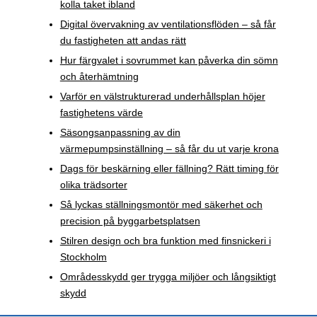
kolla taket ibland
Digital övervakning av ventilationsflöden – så får
du fastigheten att andas rätt
Hur färgvalet i sovrummet kan påverka din sömn
och återhämtning
Varför en välstrukturerad underhållsplan höjer
fastighetens värde
Säsongsanpassning av din
värmepumpsinställning – så får du ut varje krona
Dags för beskärning eller fällning? Rätt timing för
olika trädsorter
Så lyckas ställningsmontör med säkerhet och
precision på byggarbetsplatsen
Stilren design och bra funktion med finsnickeri i
Stockholm
Områdesskydd ger trygga miljöer och långsiktigt
skydd