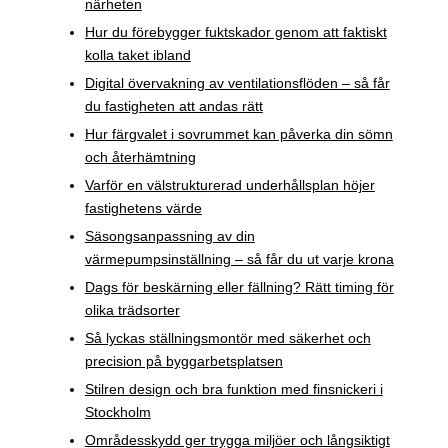
närheten
Hur du förebygger fuktskador genom att faktiskt
kolla taket ibland
Digital övervakning av ventilationsflöden – så får
du fastigheten att andas rätt
Hur färgvalet i sovrummet kan påverka din sömn
och återhämtning
Varför en välstrukturerad underhållsplan höjer
fastighetens värde
Säsongsanpassning av din
värmepumpsinställning – så får du ut varje krona
Dags för beskärning eller fällning? Rätt timing för
olika trädsorter
Så lyckas ställningsmontör med säkerhet och
precision på byggarbetsplatsen
Stilren design och bra funktion med finsnickeri i
Stockholm
Områdesskydd ger trygga miljöer och långsiktigt