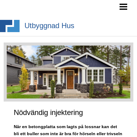
HEM
SÖKA BYGGLOV
Utbyggnad Hus
BYGGA BURSPRÅK
BYGGA TAKKUPA
BYGGA ALTANTRAPPA
BLOGG
Nödvändig injektering
När en betongplatta som lagts på lossnar kan det
bli ett buller som inte är bra för hörseln eller trivseln