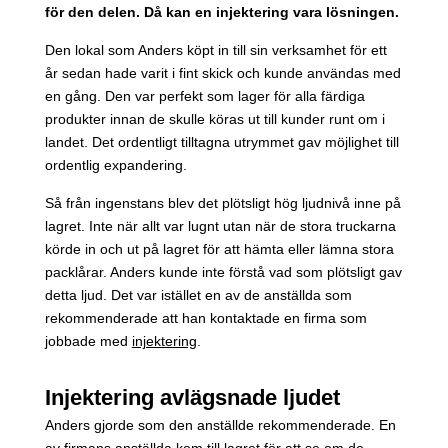
för den delen. Då kan en injektering vara lösningen.
Den lokal som Anders köpt in till sin verksamhet för ett
år sedan hade varit i fint skick och kunde användas med
en gång. Den var perfekt som lager för alla färdiga
produkter innan de skulle köras ut till kunder runt om i
landet. Det ordentligt tilltagna utrymmet gav möjlighet till
ordentlig expandering.
Så från ingenstans blev det plötsligt hög ljudnivå inne på
lagret. Inte när allt var lugnt utan när de stora truckarna
körde in och ut på lagret för att hämta eller lämna stora
packlårar. Anders kunde inte förstå vad som plötsligt gav
detta ljud. Det var istället en av de anställda som
rekommenderade att han kontaktade en firma som
jobbade med
injektering
.
Injektering avlägsnade ljudet
Anders gjorde som den anställde rekommenderade. En
av firmans anställda kom till lagret för att se om de