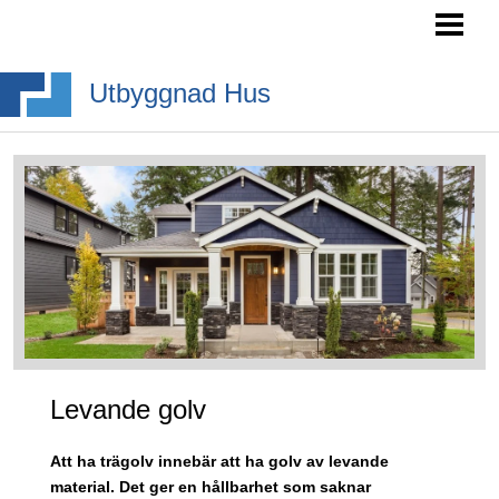
HEM
SÖKA BYGGLOV
Utbyggnad Hus
BYGGA BURSPRÅK
BYGGA TAKKUPA
BYGGA ALTANTRAPPA
BLOGG
Levande golv
Att ha trägolv innebär att ha golv av levande
material. Det ger en hållbarhet som saknar