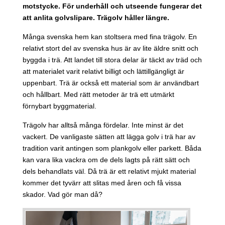
motstycke. För underhåll och utseende fungerar det
att anlita golvslipare. Trägolv håller längre.
Många svenska hem kan stoltsera med fina trägolv. En
relativt stort del av svenska hus är av lite äldre snitt och
byggda i trä. Att landet till stora delar är täckt av träd och
att materialet varit relativt billigt och lättillgängligt är
uppenbart. Trä är också ett material som är användbart
och hållbart. Med rätt metoder är trä ett utmärkt
förnybart byggmaterial.
Trägolv har alltså många fördelar. Inte minst är det
vackert. De vanligaste sätten att lägga golv i trä har av
tradition varit antingen som plankgolv eller parkett. Båda
kan vara lika vackra om de dels lagts på rätt sätt och
dels behandlats väl. Då trä är ett relativt mjukt material
kommer det tyvärr att slitas med åren och få vissa
skador. Vad gör man då?