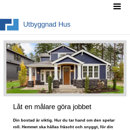
HEM
SÖKA BYGGLOV
Utbyggnad Hus
BYGGA BURSPRÅK
BYGGA TAKKUPA
BYGGA ALTANTRAPPA
BLOGG
Låt en målare göra jobbet
Din bostad är viktig. Hur du tar hand om den spelar
roll. Hemmet ska hållas fräscht och snyggt, för din