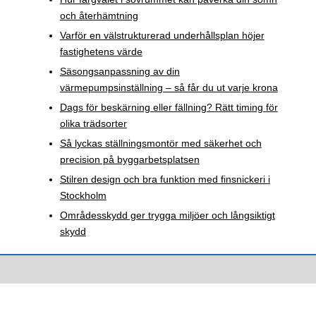
och återhämtning
Varför en välstrukturerad underhållsplan höjer
fastighetens värde
Säsongsanpassning av din
värmepumpsinställning – så får du ut varje krona
Dags för beskärning eller fällning? Rätt timing för
olika trädsorter
Så lyckas ställningsmontör med säkerhet och
precision på byggarbetsplatsen
Stilren design och bra funktion med finsnickeri i
Stockholm
Områdesskydd ger trygga miljöer och långsiktigt
skydd