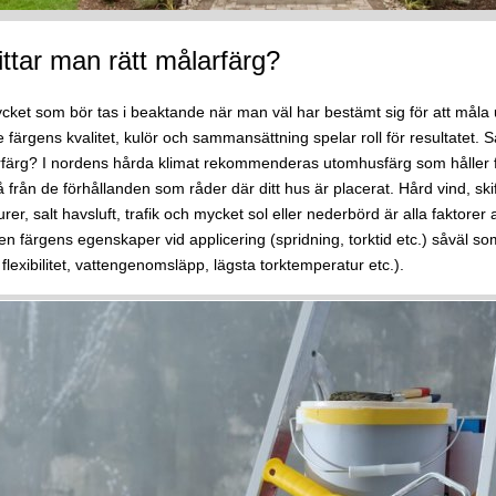
ittar man rätt målarfärg?
cket som bör tas i beaktande när man väl har bestämt sig för att måla u
 färgens kvalitet, kulör och sammansättning spelar roll för resultatet. S
rfärg? I nordens hårda klimat rekommenderas utomhusfärg som håller 
å från de förhållanden som råder där ditt hus är placerat. Hård vind, sk
er, salt havsluft, trafik och mycket sol eller nederbörd är alla faktorer at
en färgens egenskaper vid applicering (spridning, torktid etc.) såväl s
 flexibilitet, vattengenomsläpp, lägsta torktemperatur etc.).