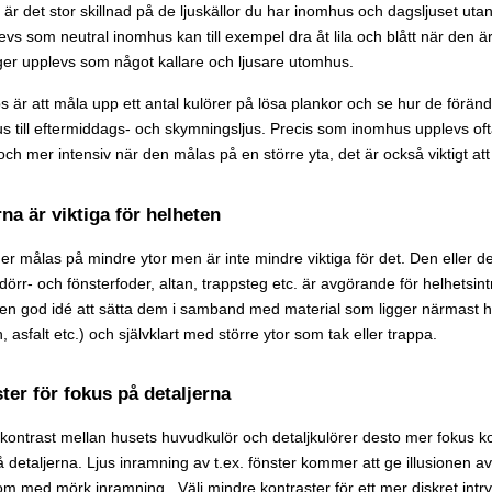
 är det stor skillnad på de ljuskällor du har inomhus och dagsljuset utan
vs som neutral inomhus kan till exempel dra åt lila och blått när den 
rger upplevs som något kallare och ljusare utomhus.
ips är att måla upp ett antal kulörer på lösa plankor och se hur de föränd
s till eftermiddags- och skymningsljus. Precis som inomhus upplevs of
ch mer intensiv när den målas på en större yta, det är också viktigt a
rna är viktiga för helheten
ger målas på mindre ytor men är inte mindre viktiga för det. Den eller d
r dörr- och fönsterfoder, altan, trappsteg etc. är avgörande för helhetsin
en god idé att sätta dem i samband med material som ligger närmast h
, asfalt etc.) och självklart med större ytor som tak eller trappa.
ter för fokus på detaljerna
 kontrast mellan husets huvudkulör och detaljkulörer desto mer fokus 
detaljerna. Ljus inramning av t.ex. fönster kommer att ge illusionen a
om med mörk inramning. Välj mindre kontraster för ett mer diskret intry