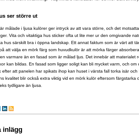
us ser större ut
r målade i ljusa kulörer ger intryck av att vara större, och det motsatta 
ger. Vita och vitaktiga hus sticker ofta ut lite mer ur den omgivande nat
ta hus särskilt bra i öppna landskap. Ett annat faktum som är värt att 
på att välja en mörk färg som huvudkulör är att mörka färger absorberar
en varmare än en fasad som är målad ljus. Det innebär att materialet r
kor kan bildas. En fasad som ligger soligt kan bli mycket varm, och om
 efter att panelen har spikats ihop kan huset i värsta fall torka isär och
ns kvalitet blir också extra viktig vid en mörk kulör eftersom färgstarka
eks tydligare än ljusa.
 inlägg