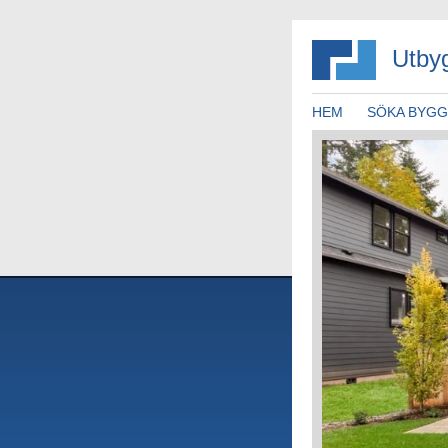
Utby
HEM
SÖKA BYG