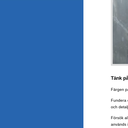
Tänk på
Färgen på 
Fundera ö
och detalj
Försök al
används 