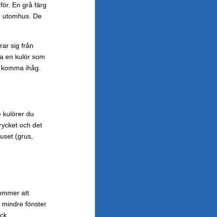
för. En grå färg
är utomhus. De
rar sig från
ta en kulör som
tt komma ihåg.
e kulörer du
trycket och det
uset (grus,
kommer att
v mindre fönster
ck.