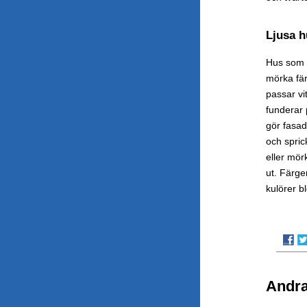
Ljusa h
Hus som ä
mörka fär
passar vi
funderar 
gör fasad
och spric
eller mörk
ut. Färge
kulörer bl
Andra