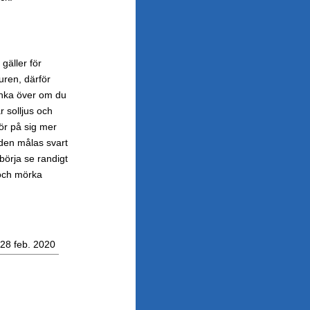
gäller för
uren, därför
tänka över om du
 solljus och
ör på sig mer
 den målas svart
 börja se randigt
 och mörka
28 feb. 2020