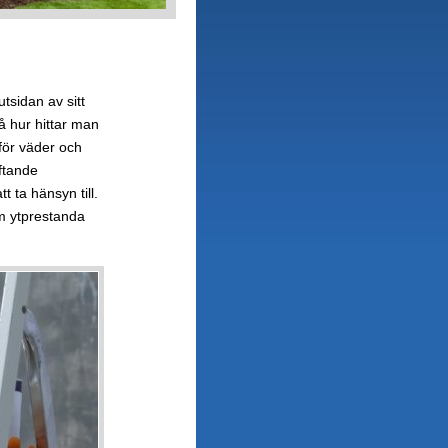
tsidan av sitt
å hur hittar man
för väder och
iftande
t ta hänsyn till.
om ytprestanda