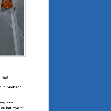
 rätt!
en, huvudkulör
 färg som
m du har mycket