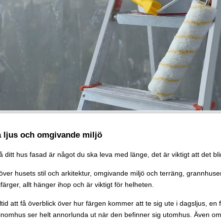
 ljus och omgivande miljö
ditt hus fasad är något du ska leva med länge, det är viktigt att det blir
ver husets stil och arkitektur, omgivande miljö och terräng, grannhus
färger, allt hänger ihop och är viktigt för helheten.
ltid att få överblick över hur färgen kommer att te sig ute i dagsljus, en
inomhus ser helt annorlunda ut när den befinner sig utomhus. Även o