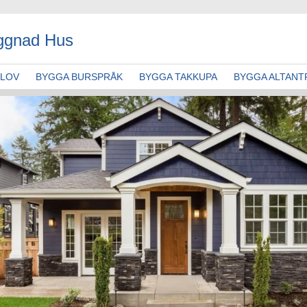
ggnad Hus
GLOV
BYGGA BURSPRÅK
BYGGA TAKKUPA
BYGGA ALTANT