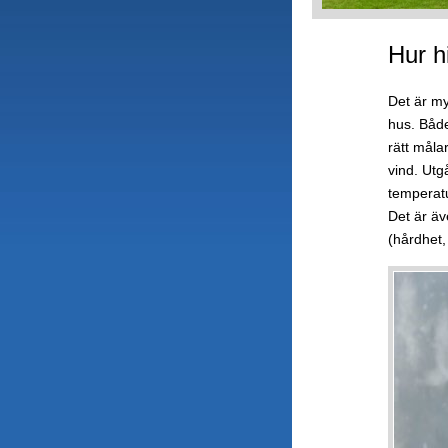
Hur h
Det är my
hus. Både
rätt måla
vind. Utg
temperatur
Det är äv
(hårdhet,