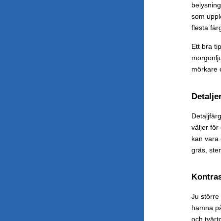
belysning
som upple
flesta fä
Ett bra t
morgonlju
mörkare o
Detalje
Detaljfär
väljer fö
kan vara 
gräs, sten
Kontras
Ju större
hamna på 
och tvärt