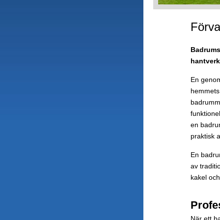
Förva
Badrumsr
hantverk
En genoma
hemmets ö
badrummet 
funktione
en badru
praktisk 
En badru
av tradit
kakel och 
Profe
När ett b