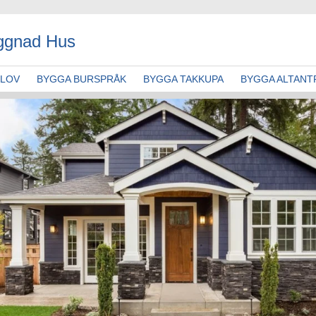
ggnad Hus
GLOV
BYGGA BURSPRÅK
BYGGA TAKKUPA
BYGGA ALTANT