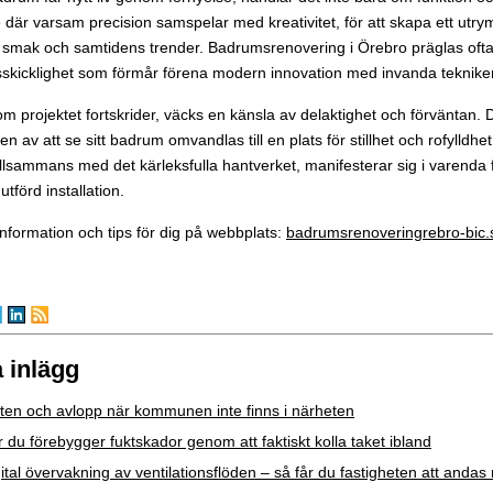
e där varsam precision samspelar med kreativitet, för att skapa ett ut
 smak och samtidens trender. Badrumsrenovering i Örebro präglas ofta
skicklighet som förmår förena modern innovation med invanda tekniker
som projektet fortskrider, väcks en känsla av delaktighet och förväntan. 
n av att se sitt badrum omvandlas till en plats för stillhet och rofylldhe
llsammans med det kärleksfulla hantverket, manifesterar sig i varenda f
tförd installation.
nformation och tips för dig på webbplats:
badrumsrenoveringrebro-bic.
 inlägg
ten och avlopp när kommunen inte finns i närheten
 du förebygger fuktskador genom att faktiskt kolla taket ibland
ital övervakning av ventilationsflöden – så får du fastigheten att andas 