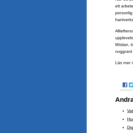
ett arbet
personlig
hantverks
Alltefter
upplevelse
Mödan, ti
noggrant u
Läs mer i
Andra
Vat
Hur
Dig