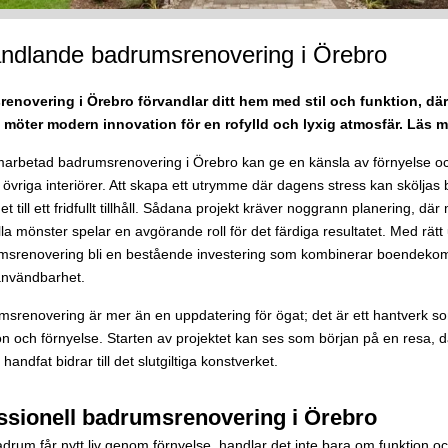
ndlande badrumsrenovering i Örebro
enovering i Örebro förvandlar ditt hem med stil och funktion, där
 möter modern innovation för en rofylld och lyxig atmosfär. Läs m
rbetad badrumsrenovering i Örebro kan ge en känsla av förnyelse och
vriga interiörer. Att skapa ett utrymme där dagens stress kan sköljas 
till ett fridfullt tillhåll. Sådana projekt kräver noggrann planering, där
lla mönster spelar en avgörande roll för det färdiga resultatet. Med rät
msrenovering bli en bestående investering som kombinerar boendekom
användbarhet.
msrenovering är mer än en uppdatering för ögat; det är ett hantverk 
ion och förnyelse. Starten av projektet kan ses som början på en resa, d
handfat bidrar till det slutgiltiga konstverket.
ssionell badrumsrenovering i Örebro
adrum får nytt liv genom förnyelse, handlar det inte bara om funktion o