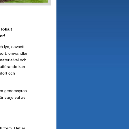
 lokalt
er!
 lyx, oavsett
bort, omvandlar
 materialval och
t utförande kan
fort och
som genomsyras
är varje val av
ch form. Det är