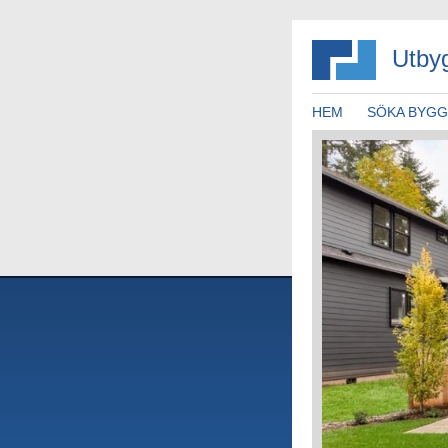
Utby
HEM
SÖKA BYG