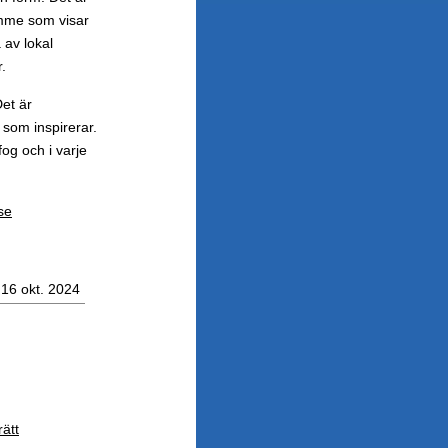
rymme som visar
 av lokal
.
Det är
t som inspirerar.
og och i varje
se
16 okt. 2024
rätt