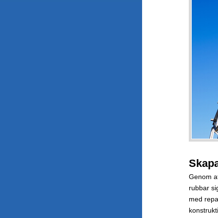
Skapa
Genom at
rubbar si
med repar
konstrukt