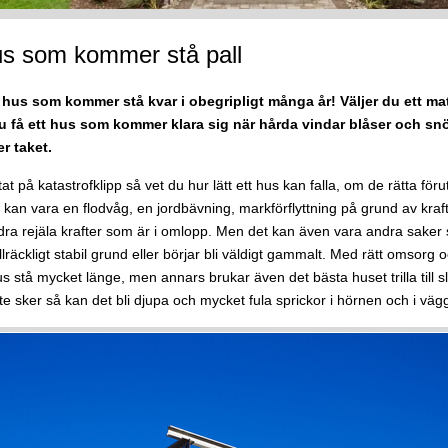
us som kommer stå pall
 hus som kommer stå kvar i obegripligt många år! Väljer du ett mat
u få ett hus som kommer klara sig när hårda vindar blåser och s
r taket.
tat på katastrofklipp så vet du hur lätt ett hus kan falla, om de rätta för
t kan vara en flodvåg, en jordbävning, markförflyttning på grund av kraft
ra rejäla krafter som är i omlopp. Men det kan även vara andra saker 
illräckligt stabil grund eller börjar bli väldigt gammalt. Med rätt omsorg
us stå mycket länge, men annars brukar även det bästa huset trilla till 
te sker så kan det bli djupa och mycket fula sprickor i hörnen och i väg