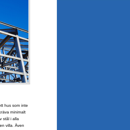
tt hus som inte
kräva minimalt
stål i alla
en villa. Även