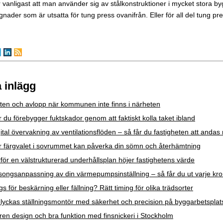
 vanligast att man använder sig av stålkonstruktioner i mycket stora byg
nader som är utsatta för tung press ovanifrån. Eller för all del tung pre
 inlägg
ten och avlopp när kommunen inte finns i närheten
 du förebygger fuktskador genom att faktiskt kolla taket ibland
ital övervakning av ventilationsflöden – så får du fastigheten att andas 
r färgvalet i sovrummet kan påverka din sömn och återhämtning
för en välstrukturerad underhållsplan höjer fastighetens värde
ongsanpassning av din värmepumpsinställning – så får du ut varje kr
s för beskärning eller fällning? Rätt timing för olika trädsorter
lyckas ställningsmontör med säkerhet och precision på byggarbetspla
lren design och bra funktion med finsnickeri i Stockholm