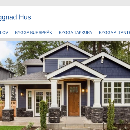
ggnad Hus
GLOV
BYGGA BURSPRÅK
BYGGA TAKKUPA
BYGGA ALTANT