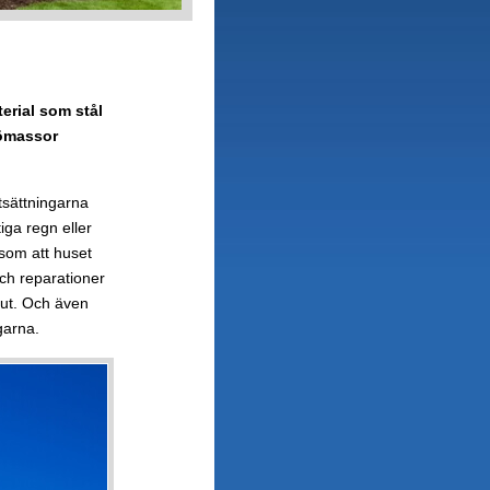
erial som stål
nömassor
utsättningarna
iga regn eller
som att huset
 och reparationer
slut. Och även
garna.