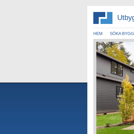
Utby
HEM
SÖKA BYG