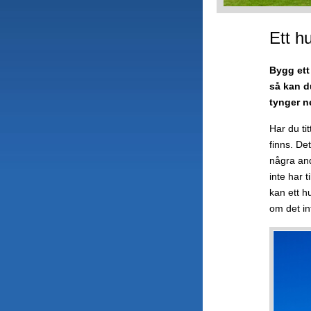
Ett h
Bygg ett
så kan d
tynger ne
Har du tit
finns. De
några and
inte har t
kan ett h
om det in