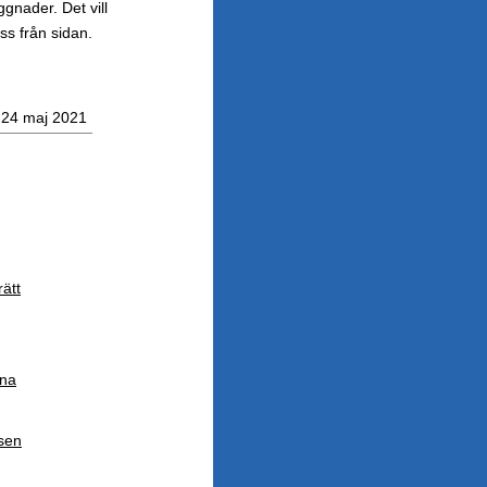
gnader. Det vill
ss från sidan.
24 maj 2021
rätt
ona
tsen