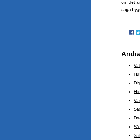
om det är
säga bygg
Andra
Vat
Hur
Dig
Hu
Var
Säs
Dag
Så 
Sti