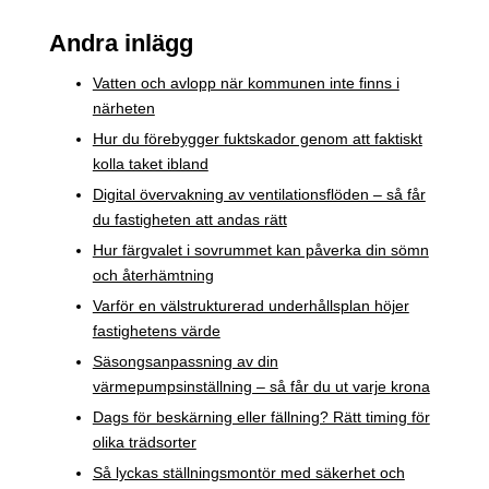
Andra inlägg
Vatten och avlopp när kommunen inte finns i
närheten
Hur du förebygger fuktskador genom att faktiskt
kolla taket ibland
Digital övervakning av ventilationsflöden – så får
du fastigheten att andas rätt
Hur färgvalet i sovrummet kan påverka din sömn
och återhämtning
Varför en välstrukturerad underhållsplan höjer
fastighetens värde
Säsongsanpassning av din
värmepumpsinställning – så får du ut varje krona
Dags för beskärning eller fällning? Rätt timing för
olika trädsorter
Så lyckas ställningsmontör med säkerhet och