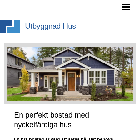
HEM
SÖKA BYGGLOV
Utbyggnad Hus
BYGGA BURSPRÅK
BYGGA TAKKUPA
BYGGA ALTANTRAPPA
BLOGG
En perfekt bostad med
nyckelfärdiga hus
En bra bostad är värd att satsa på. Det behövs