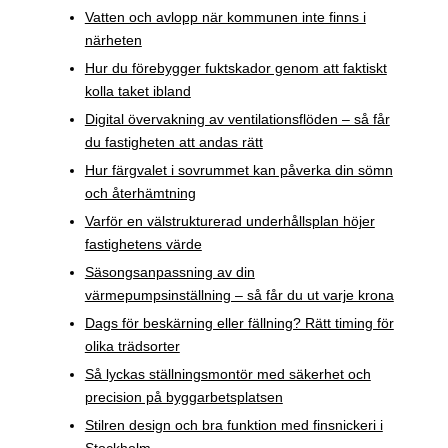
Vatten och avlopp när kommunen inte finns i
närheten
Hur du förebygger fuktskador genom att faktiskt
kolla taket ibland
Digital övervakning av ventilationsflöden – så får
du fastigheten att andas rätt
Hur färgvalet i sovrummet kan påverka din sömn
och återhämtning
Varför en välstrukturerad underhållsplan höjer
fastighetens värde
Säsongsanpassning av din
värmepumpsinställning – så får du ut varje krona
Dags för beskärning eller fällning? Rätt timing för
olika trädsorter
Så lyckas ställningsmontör med säkerhet och
precision på byggarbetsplatsen
Stilren design och bra funktion med finsnickeri i