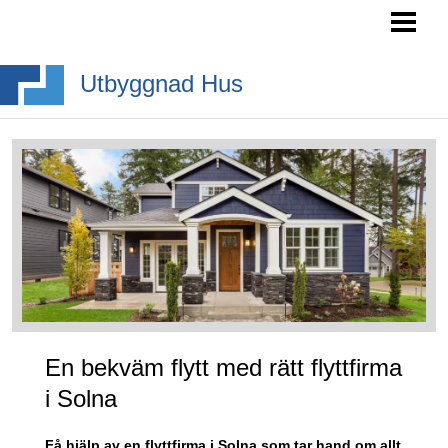
HEM
SÖKA BYGGLOV
Utbyggnad Hus
BYGGA BURSPRÅK
BYGGA TAKKUPA
BYGGA ALTANTRAPPA
BLOGG
En bekväm flytt med rätt flyttfirma
i Solna
Få hjälp av en flyttfirma i Solna som tar hand om allt