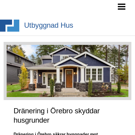
HEM
SÖKA BYGGLOV
Utbyggnad Hus
BYGGA BURSPRÅK
BYGGA TAKKUPA
BYGGA ALTANTRAPPA
BLOGG
Dränering i Örebro skyddar
husgrunder
Dränering i Örebro säkrar byggnader mot