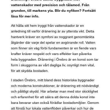
vattenskador med precision och tålamod. Från
grunden, till markens yta. Blir du nyfiken? Fortsätt
läsa för mer info.
Att hålla sitt hem tryggt från vattenskador är en
anledning till varför dränering är av yttersta vikt. Detta
hantverk kräver en symfoni av noggrant genomtänkta
åtgärder där varje del spelar en avgörande roll. Vatten
som finner sin väg förbi fundamenten är en fiende vars
krafter kräver respekt och vars effekter kan påverka
hela byggnaden. Dränering i Örebro är en konst som tar
form i skuggorna av vårt dagliga liv, osynligt men vital,
för att skydda bostaden.
I staden Örebro, mitt bland dess historiska byggnader
och moderna konstruktioner, är dränering ett nödvändigt
och pålitligt skydd. Här arbetar man med stor skicklighet
och erfarenhet för att säkra att denna dolda konst inte
bara bevarar utan också förädlar bostadsmiljöer. Genom
att förstå hur lokala vattenflöden påverkar och hur de