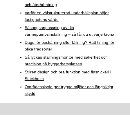
och återhämtning
Varför en välstrukturerad underhållsplan höjer
fastighetens värde
Säsongsanpassning av din
värmepumpsinställning – så får du ut varje krona
Dags för beskärning eller fällning? Rätt timing för
olika trädsorter
Så lyckas ställningsmontör med säkerhet och
precision på byggarbetsplatsen
Stilren design och bra funktion med finsnickeri i
Stockholm
Områdesskydd ger trygga miljöer och långsiktigt
skydd