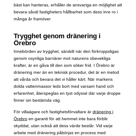
bäst kan hanteras, erhåller de ansvariga en möjlighet att
bevara såväl fastigheters hållbarhet som dess inre ro i
många år framöver.
Trygghet genom dränering i
Örebro
Innebörden av trygghet, särskilt när den förkroppsligas
genom osynliga barriärer mot naturens obevekliga
krafter, är en gåva till den som söker frid. I Örebro är
dränering mer än en teknisk procedur, det är en metod
att vårda och bevara det vi håller kärt. När markens
dolda vattenmassor leds bort med varsam hand och
erfarenhet, återspeglas en tyst odyssé där varje droppe
finner sin bestämda väg.
För villaägare och fastighetsförvaltare är
dränering i
Örebro
en garanti för att hemmet inte bara förblir
skyddat, utan också att dess värde består. Vid varje
arbete med dränering påbörjas en process med