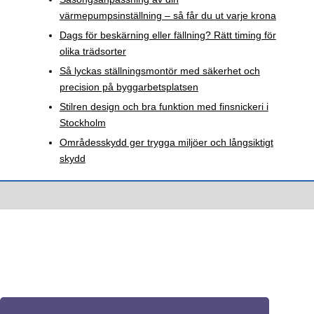
värmepumpsinställning – så får du ut varje krona
Dags för beskärning eller fällning? Rätt timing för
olika trädsorter
Så lyckas ställningsmontör med säkerhet och
precision på byggarbetsplatsen
Stilren design och bra funktion med finsnickeri i
Stockholm
Områdesskydd ger trygga miljöer och långsiktigt
skydd