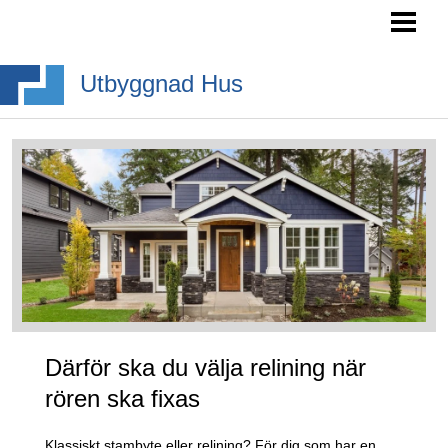
HEM
SÖKA BYGGLOV
Utbyggnad Hus
BYGGA BURSPRÅK
BYGGA TAKKUPA
BYGGA ALTANTRAPPA
BLOGG
Därför ska du välja relining när
rören ska fixas
Klassiskt stambyte eller relining? För dig som har en