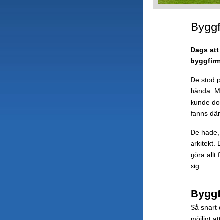
Byggf
Dags att
byggfirm
De stod p
hända. Me
kunde doc
fanns där
De hade, 
arkitekt.
göra allt
sig.
Byggfi
Så snart 
möjligt a